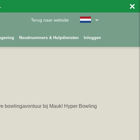
×
.
Terug naar website
mgeving
Noodnummers & Hulpdiensten
Inloggen
ieve bowlingavontuur bij Mauk! Hyper Bowling