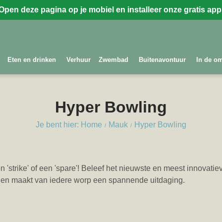
Open deze pagina op je mobiel en installeer onze gratis app
Eten en drinken
Verhuur
Zwembad
Buitenavontuur
In de o
Hyper Bowling
Je bent hier: Home
Mauk
Hyper Bowling
 'strike' of een 'spare'! Beleef het nieuwste en meest innovat
n en maakt van iedere worp een spannende uitdaging.