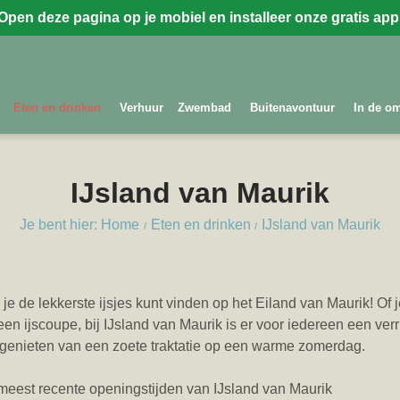
Open deze pagina op je mobiel en installeer onze gratis app
Eten en drinken
Verhuur
Zwembad
Buitenavontuur
In de o
IJsland van Maurik
Je bent hier: Home
Eten en drinken
IJsland van Maurik
je de lekkerste ijsjes kunt vinden op het Eiland van Maurik! Of 
 een ijscoupe, bij IJsland van Maurik is er voor iedereen een ver
e genieten van een zoete traktatie op een warme zomerdag.
 meest recente openingstijden van IJsland van Maurik