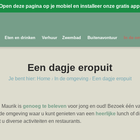
Open deze pagina op je mobiel en installeer onze gratis app
Eten en drinken
Verhuur
Zwembad
Buitenavontuur
In de o
Een dagje eropuit
Je bent hier: Home
In de omgeving
Een dagje eropuit
 Maurik is
genoeg te beleven
voor jong en oud! Bezoek één v
 de omgeving waar u kunt genieten van een
heerlijke
lunch of di
 u diverse activiteiten en restaurants.