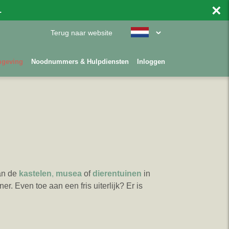
×
.
Terug naar website
mgeving
Noodnummers & Hulpdiensten
Inloggen
an de
kastelen
,
musea
of
dierentuinen
in
ner. Even toe aan een fris uiterlijk? Er is