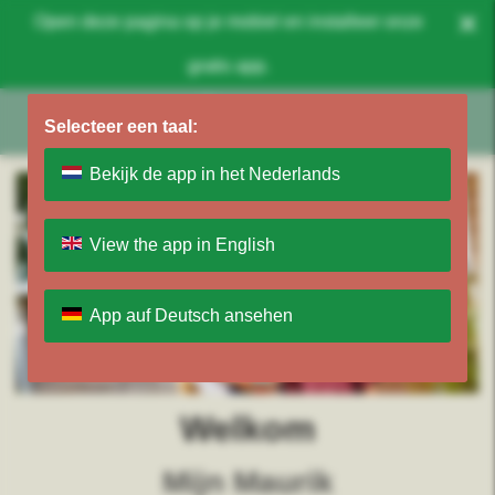
×
Open deze pagina op je mobiel en installeer onze
gratis app.
Selecteer een taal:
Bekijk de app in het Nederlands
View the app in English
App auf Deutsch ansehen
Welkom
Mijn Maurik