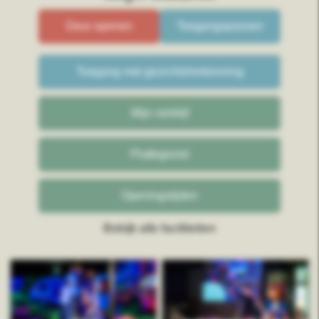
Deur openen
Toegangspassen
Toegang met gezichtsherkenning
Mijn verblijf
Plattegrond
Openingstijden
Bekijk alle faciliteiten