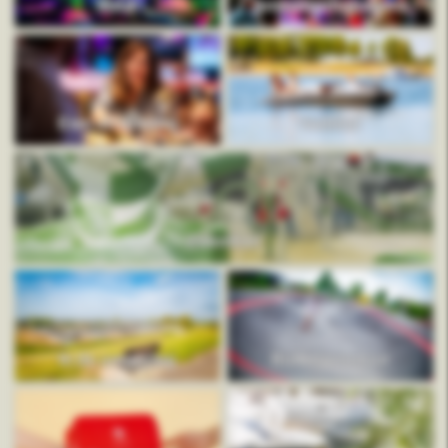
Mauk
Animatieprogramma
Eten en drinken
Verhuur
Zwembad
In de omgeving
Buitenavontuur